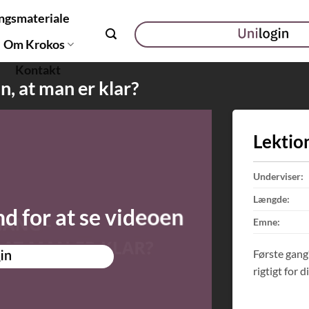
ngsmateriale
Om Krokos
Kontakt
, at man er klar?
Lektio
Underviser:
Længde:
nd for at se videoen
Emne:
Første gang
rigtigt for di