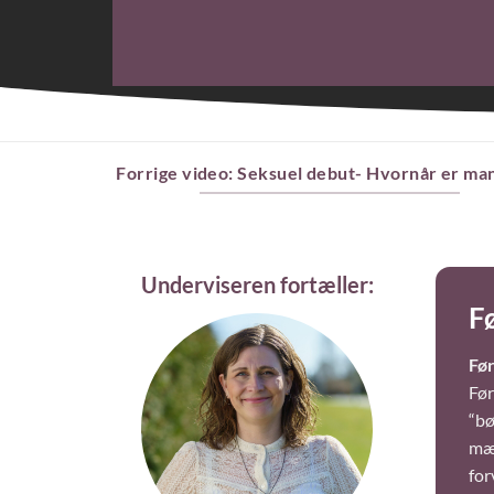
Forrige video: Seksuel debut- Hvornår er man
Underviseren fortæller:
F
Før
Før
“bø
mær
for