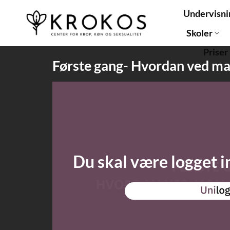
Fortsæt
Undervisni
til
indhold
Skoler
Priser
Første gang- Hvordan ved man
Du skal være logget i