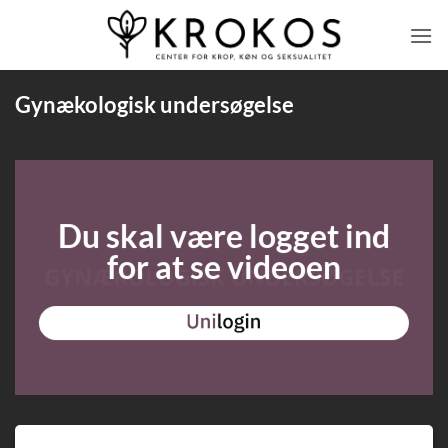
Fortsæt
til
indhold
Gynækologisk undersøgelse
Du skal være logget ind
for at se videoen