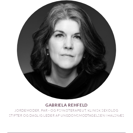
GABRIELA REHFELD
JORDEMODER, PAR - OG PSYKOTERAPEUT, KLINISK SEXOLOG
STIFTER OG DAGLIG LEDER AF UNGDOMSMODTAGELSEN I HALSNÆS