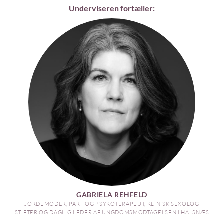
Underviseren fortæller:
GABRIELA REHFELD
JORDEMODER, PAR - OG PSYKOTERAPEUT, KLINISK SEXOLOG
STIFTER OG DAGLIG LEDER AF UNGDOMSMODTAGELSEN I HALSNÆS