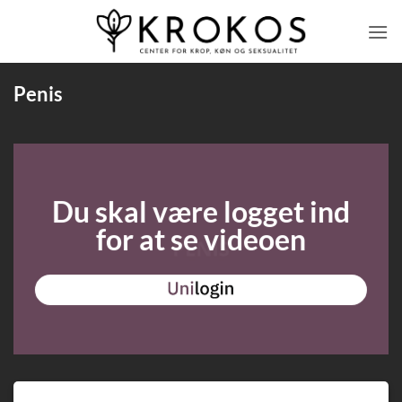
Fortsæt
til
indhold
Penis
Du skal være logget ind
for at se videoen