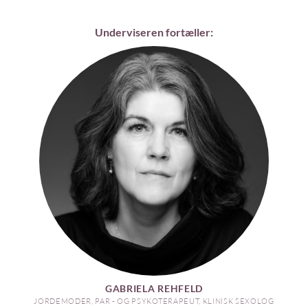
Underviseren fortæller:
GABRIELA REHFELD
JORDEMODER, PAR - OG PSYKOTERAPEUT, KLINISK SEXOLOG