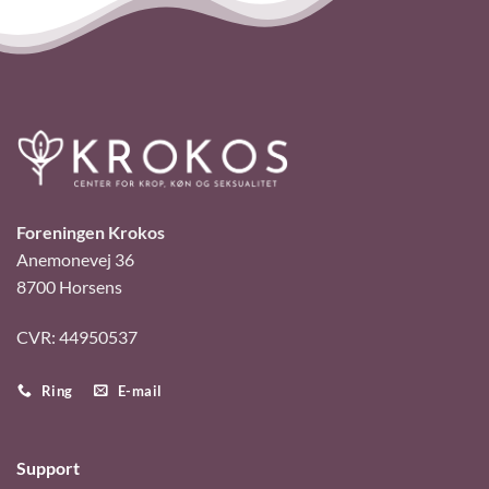
Foreningen Krokos
Anemonevej 36
8700 Horsens
CVR: 44950537
Ring
E-mail
Support